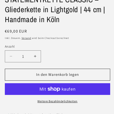
Gliederkette in Lightgold | 44 cm |
Handmade in Köln
Normaler
€69,00 EUR
Preis
Inkl. Steuern.
Versand
wird beim Checkout berechnet
Anzahl
Anzahl
Verringere
Erhöhe
die
die
Menge
Menge
für
für
In den Warenkorb legen
STATEMENTKETTE
STATEMENTKETTE
CLASSIC
CLASSIC
–
–
Gliederkette
Gliederkette
in
in
Weitere Bezahlmöglichkeiten
Lightgold
Lightgold
|
|