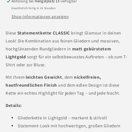
Abholung bei
Hengstplatz 13
verfügbar
44
44
Gewöhnlich fertig in 24 Stunden
cm
cm
|
|
Shop-Informationen anzeigen
Handmade
Handmade
in
in
Diese
Statementkette CLASSIC
bringt Glamour in deinen
Köln
Köln
Look! Die Kombination aus feinen Gliedern und massiven,
hochglänzenden Rundgliedern in
matt gebürstetem
Lightgold
sorgt für ein selbstbewusstes Auftreten – ob zum T-
Shirt oder zur Bluse.
Mit ihrem
leichten Gewicht
, dem
nickelfreien,
hautfreundlichen Finish
und dem edlen Design ist diese
Kette ein echtes Highlight für jeden Tag – und jede Nacht.
Details:
Gliederkette in Lightgold – markant & stilvoll
Statement-Look mit hochwertigen, großen Gliedern