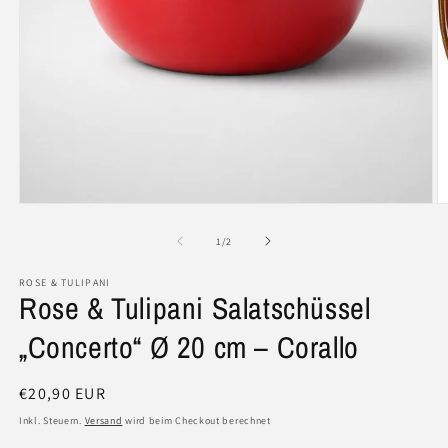
M
Medien
2
1
in
in
von
1
/
2
M
Modal
ö
öffnen
ROSE & TULIPANI
Rose & Tulipani Salatschüssel
„Concerto“ Ø 20 cm – Corallo
Normaler
€20,90 EUR
Preis
Inkl. Steuern.
Versand
wird beim Checkout berechnet