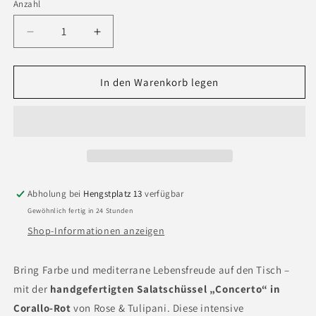
Anzahl
Anzahl
Verringere
Erhöhe
die
die
Menge
Menge
für
für
In den Warenkorb legen
Rose
Rose
&amp;
&amp;
Tulipani
Tulipani
Salatschüssel
Salatschüssel
„Concerto“
„Concerto“
Ø
Ø
20
20
Abholung bei
Hengstplatz 13
verfügbar
cm
cm
Gewöhnlich fertig in 24 Stunden
–
–
Corallo
Corallo
Shop-Informationen anzeigen
Bring Farbe und mediterrane Lebensfreude auf den Tisch –
mit der
handgefertigten Salatschüssel „Concerto“ in
Corallo-Rot
von Rose & Tulipani. Diese intensive