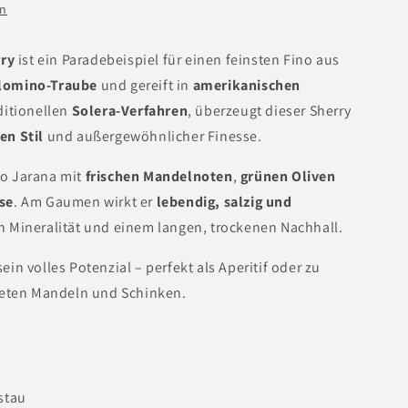
en
rry
ist ein Paradebeispiel für einen feinsten Fino aus
lomino-Traube
und gereift in
amerikanischen
itionellen
Solera-Verfahren
, überzeugt dieser Sherry
n Stil
und außergewöhnlicher Finesse.
ino Jarana mit
frischen Mandelnoten
,
grünen Oliven
se
. Am Gaumen wirkt er
lebendig, salzig und
gen Mineralität und einem langen, trockenen Nachhall.
sein volles Potenzial – perfekt als Aperitif oder zu
teten Mandeln und Schinken.
stau