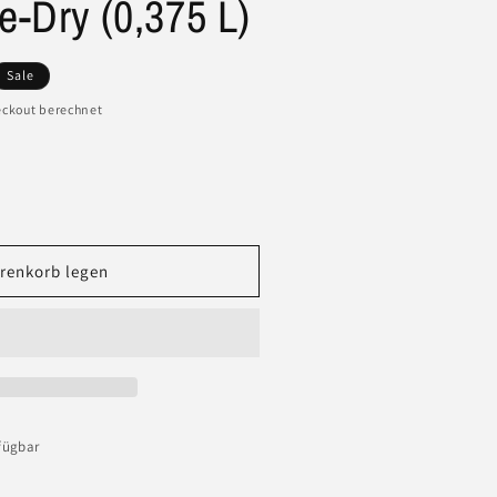
e-Dry (0,375 L)
is
Sale
ckout berechnet
renkorb legen
fügbar