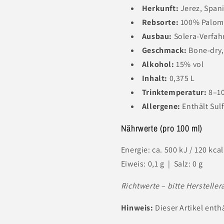
Herkunft:
Jerez, Span
Rebsorte:
100% Palom
Ausbau:
Solera-Verfah
Geschmack:
Bone-dry, 
Alkohol:
15% vol
Inhalt:
0,375 L
Trinktemperatur:
8–1
Allergene:
Enthält Sulf
Nährwerte (pro 100 ml)
Energie: ca. 500 kJ / 120 kcal
Eiweis: 0,1 g | Salz: 0 g
Richtwerte – bitte Herstelle
Hinweis:
Dieser Artikel enth