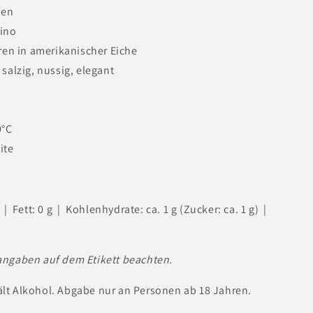
ien
ino
ren in amerikanischer Eiche
salzig, nussig, elegant
0°C
ite
 | Fett: 0 g | Kohlenhydrate: ca. 1 g (Zucker: ca. 1 g) |
rangaben auf dem Etikett beachten.
ält Alkohol. Abgabe nur an Personen ab 18 Jahren.