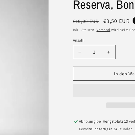
Reserva, Bon
Normaler
Verkaufspre
€8,50 EUR
€10,00 EUR
Preis
Inkl. Steuern.
Versand
wird beim Che
Anzahl
Anzahl
Verringere
Erhöhe
die
die
Menge
Menge
für
für
In den Wa
Lustau
Lustau
Fino
Fino
Jarana
Jarana
Sherry
Sherry
–
–
Solera
Solera
Reserva,
Reserva,
Abholung bei
Hengstplatz 13
ver
Bone-
Bone-
Gewöhnlich fertig in 24 Stunden
Dry
Dry