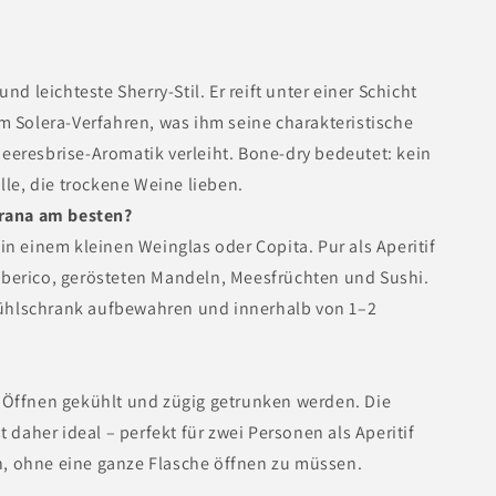
und leichteste Sherry-Stil. Er reift unter einer Schicht
im Solera-Verfahren, was ihm seine charakteristische
eeresbrise-Aromatik verleiht. Bone-dry bedeutet: kein
alle, die trockene Weine lieben.
arana am besten?
in einem kleinen Weinglas oder Copita. Pur als Aperitif
Iberico, gerösteten Mandeln, Meesfrüchten und Sushi.
hlschrank aufbewahren und innerhalb von 1–2
 Öffnen gekühlt und zügig getrunken werden. Die
st daher ideal – perfekt für zwei Personen als Aperitif
, ohne eine ganze Flasche öffnen zu müssen.