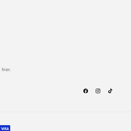
 hier.
Facebook
Instagram
TikTok