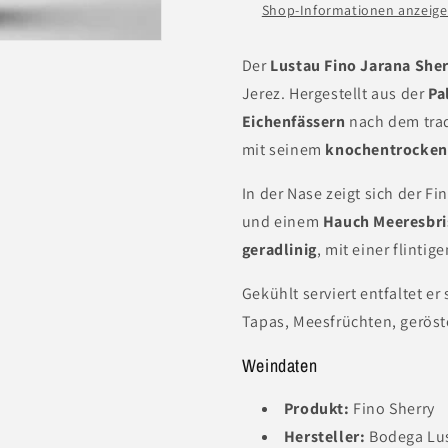
(0,375
(0,375
Shop-Informationen anzeig
L)
L)
Der
Lustau Fino Jarana She
Jerez. Hergestellt aus der
Pa
Eichenfässern
nach dem trad
mit seinem
knochentrockene
In der Nase zeigt sich der F
und einem
Hauch Meeresbri
geradlinig
, mit einer flinti
Gekühlt serviert entfaltet er 
Tapas, Meesfrüchten, gerös
Weindaten
Produkt:
Fino Sherry
Hersteller:
Bodega Lu