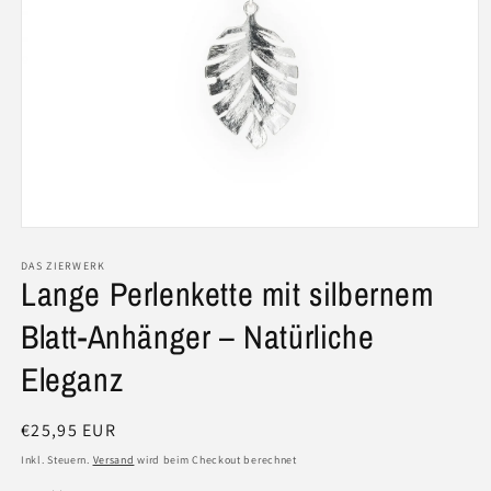
Medien
1
in
DAS ZIERWERK
Lange Perlenkette mit silbernem
Modal
öffnen
Blatt-Anhänger – Natürliche
Eleganz
Normaler
€25,95 EUR
Preis
Inkl. Steuern.
Versand
wird beim Checkout berechnet