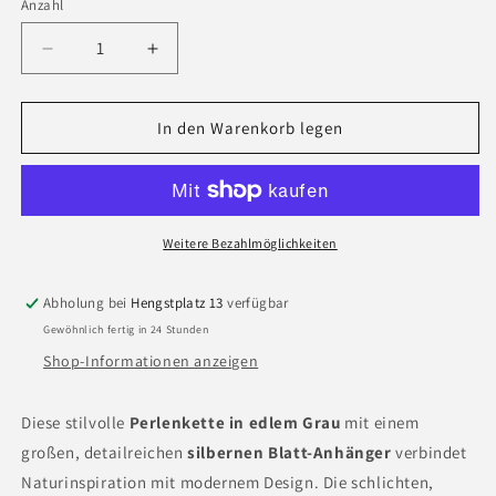
Anzahl
Anzahl
Verringere
Erhöhe
die
die
Menge
Menge
für
für
In den Warenkorb legen
Lange
Lange
Perlenkette
Perlenkette
mit
mit
silbernem
silbernem
Blatt-
Blatt-
Weitere Bezahlmöglichkeiten
Anhänger
Anhänger
–
–
Abholung bei
Hengstplatz 13
verfügbar
Natürliche
Natürliche
Gewöhnlich fertig in 24 Stunden
Eleganz
Eleganz
Shop-Informationen anzeigen
Diese stilvolle
Perlenkette in edlem Grau
mit einem
großen, detailreichen
silbernen Blatt-Anhänger
verbindet
Naturinspiration mit modernem Design. Die schlichten,