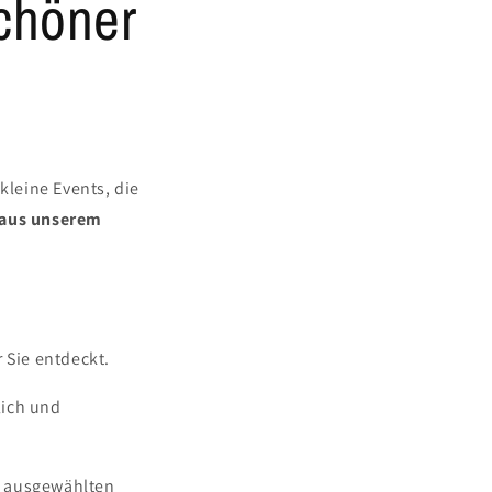
schöner
leine Events, die
 aus unserem
r Sie entdeckt.
lich und
t ausgewählten