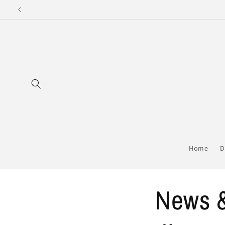
Direkt
zum
Inhalt
Home
D
News &