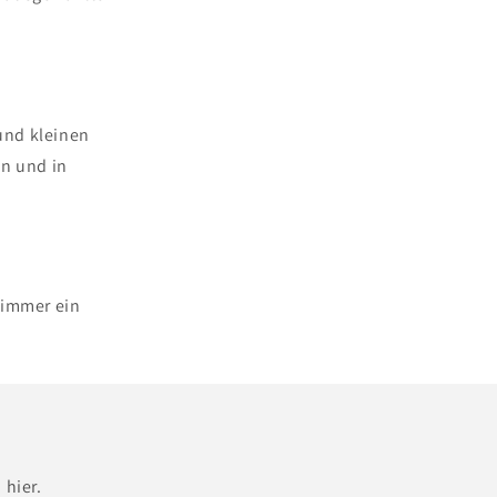
 und kleinen
en und in
d immer ein
 hier.